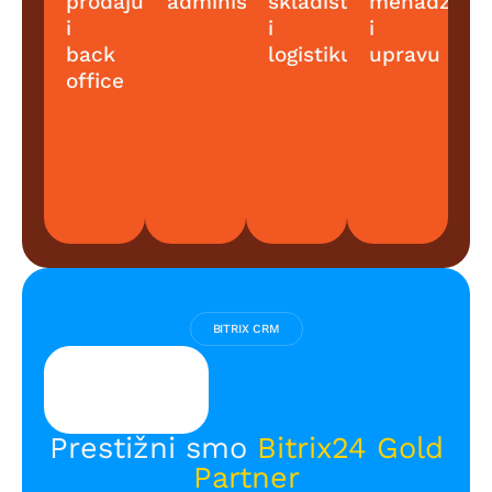
prodaju
administraciju
skladište
menadžmen
i
i
i
back
logistiku
upravu
office
BITRIX CRM
Prestižni smo
Bitrix24 Gold
Partner