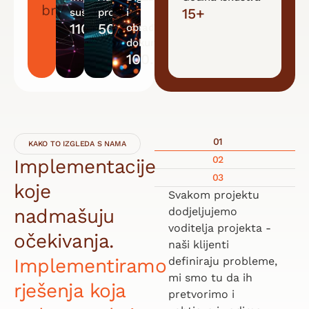
brojkama
15+
sustava
procesa
i
110+
500+
obrađenih
dokumenata
100.000+
01
KAKO TO IZGLEDA S NAMA
02
Implementacije
03
koje
Svakom projektu
nadmašuju
dodjeljujemo
voditelja projekta -
očekivanja.
naši klijenti
Implementiramo
definiraju probleme,
mi smo tu da ih
rješenja koja
pretvorimo i