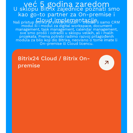
već 5 godina zaredom
U sklopu Bitrix zajednice poznati smo
kao go-to partner za On-premise i
Cloud implementacije
Naš pristup Bitrixu je sveobuhvatan - trebate li samo CRM
modul ili i modul za digital workspace, document
management, task management, calendar management,
sve smo prošli i odradili u sklopu velikih, ali i malih
projekata. Prema potrebi radimo razvoj prilagođenih
modula za bilo koji dio Bitrixa, neovisno o tome imate li
On-premise ili Cloud licencu.
Bitrix24 Cloud / Bitrix On-
premise