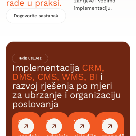
rade u praksi.
zahtjeve i vodimo
implementaciju.
Dogovorite sastanak
NAŠE USLUGE
Implementacija
CRM,
DMS, CMS, WMS, BI
i
razvoj rješenja po mjeri
za ubrzanje i organizaciju
poslovanja
CRM
DMS
WMS
BI
za
za
za
za